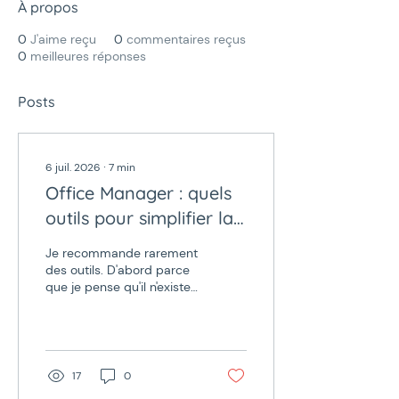
À propos
0
J'aime reçu
0
commentaires reçus
0
meilleures réponses
Posts
6 juil. 2026
∙
7
min
Office Manager : quels
outils pour simplifier la
gestion comptable et
Je recommande rarement
financière de votre
des outils. D'abord parce
que je pense qu'il n'existe
entreprise ?
pas de solution
universelle. Chaque
entreprise a ses
contraintes, ses habitudes
et ses besoins. Je préfère
17
0
généralement partager