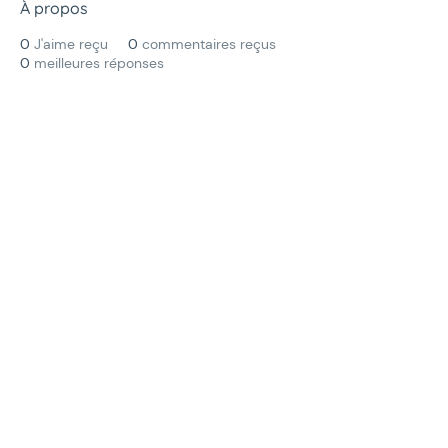
À propos
0
J'aime reçu
0
commentaires reçus
0
meilleures réponses
Menu
La communauté
Qu'est ce qu'un Office Manager ?
Valeurs et règles de bonne conduite
Events
Blog
Informations
Mentions L
égales & Politique de
confidentialité
FAQ
Suivez-nous