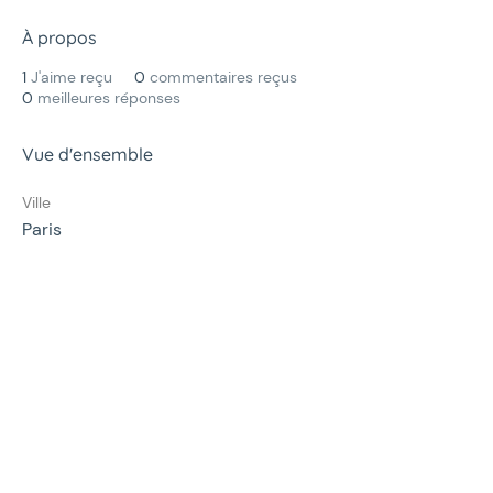
À propos
1
J'aime reçu
0
commentaires reçus
0
meilleures réponses
Vue d'ensemble
Ville
Paris
Menu
La communauté
Qu'est ce qu'un Office Manager ?
Valeurs et règles de bonne conduite
Events
Blog