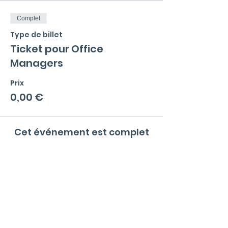
Complet
Type de billet
Ticket pour Office
Managers
Prix
0,00 €
Cet événement est complet
Menu
La communauté
Qu'est ce qu'un Office Manager ?
Valeurs et règles de bonne conduite