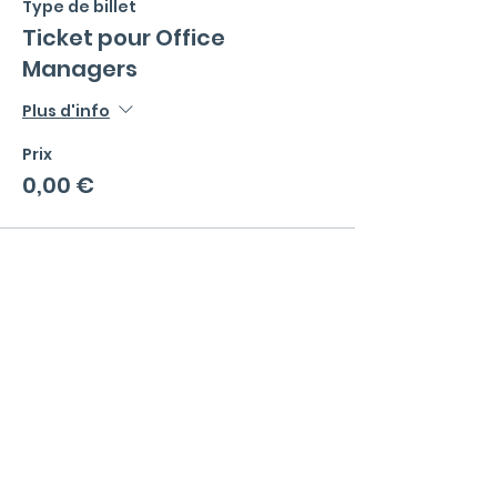
Type de billet
Ticket pour Office
Managers
Plus d'info
Prix
0,00 €
Menu
La communauté
Qu'est ce qu'un Office Manager ?
Valeurs et règles de bonne conduite
Events
Blog