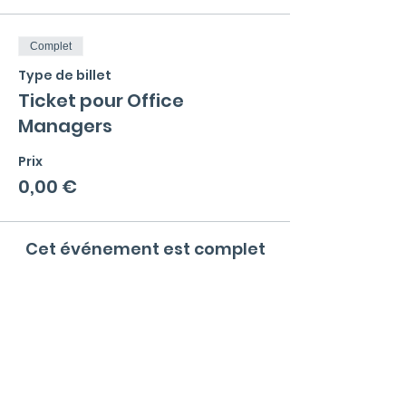
Complet
Type de billet
Ticket pour Office
Managers
Prix
0,00 €
Cet événement est complet
Menu
La communauté
Qu'est ce qu'un Office Manager ?
Valeurs et règles de bonne conduite