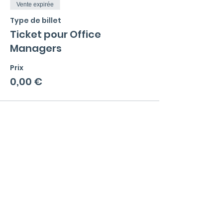
Vente expirée
Type de billet
Ticket pour Office
Managers
Prix
0,00 €
Menu
La communauté
Qu'est ce qu'un Office Manager ?
Valeurs et règles de bonne conduite
Events
Blog