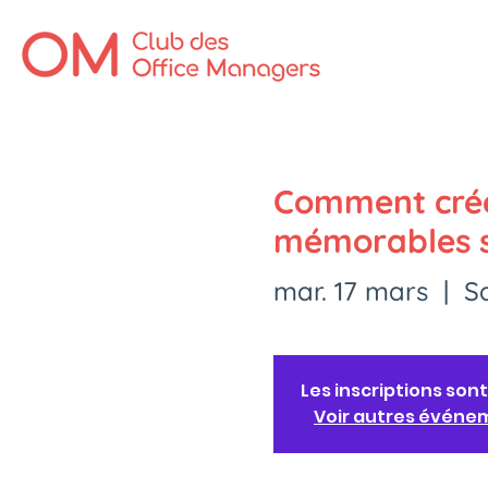
Comment crée
mémorables s
mar. 17 mars
  |  
S
Les inscriptions sont
Voir autres événe