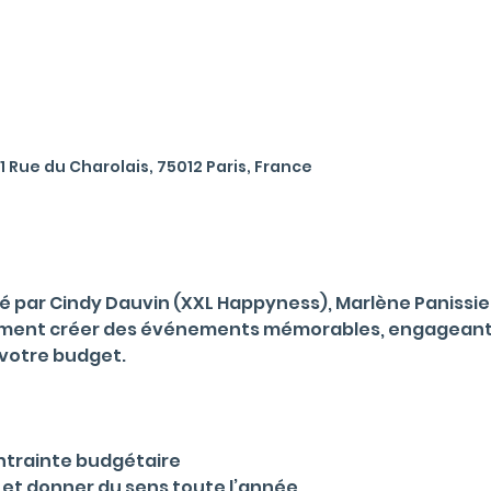
1 Rue du Charolais, 75012 Paris, France
mé par Cindy Dauvin (XXL Happyness), Marlène Panissier
ment créer des événements mémorables, engageants 
 votre budget.
ntrainte budgétaire
” et donner du sens toute l’année