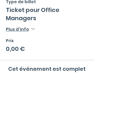
Type de billet
Ticket pour Office
Managers
Plus d'info
Prix
0,00 €
Cet événement est complet
Menu
La communauté
Qu'est ce qu'un Office Manager ?
Valeurs et règles de bonne conduite
Events