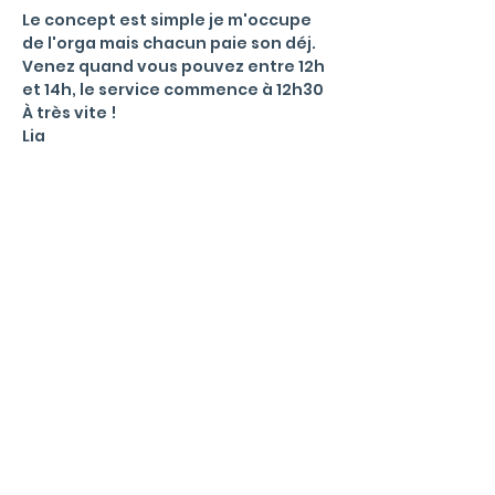
Le concept est simple je m'occupe 
de l'orga mais chacun paie son déj. 
Venez quand vous pouvez entre 12h 
et 14h, le service commence à 12h30 
À très vite !
Lia 
Menu
La communauté
Qu'est ce qu'un Office Manager ?
Valeurs et règles de bonne conduite
Events
Blog
Informations
Mentions L
égales & Politique de