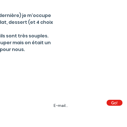
 dernière) je m'occupe 
at, dessert (et 4 choix 
ls sont très souples.
uper mais on était un 
 pour nous.
Inscris-toi à la newsletter des OM :
 confidentialité
Je déteste le spam autant que toi !
L'idée, c'est
que tu reçoives les infos utiles directement
dans ta boîte mail !
Go!