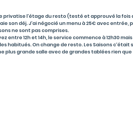
e privatise l'étage du resto (testé et approuvé la fois
ie son déj. J'ai négocié un menu à 25€ avec entrée, pl
sons ne sont pas comprises.
 entre 12h et 14h, le service commence à 12h30 mais i
es habitués. On change de resto. Les Saisons c'était s
 une plus grande salle avec de grandes tablées rien que
Informations
auté
Mentions L
égales & Politique de
u'un Office Manager ?
FAQ
règles de bonne conduite
Suivez-nous