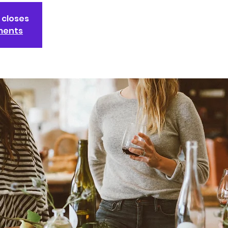
 closes
ments