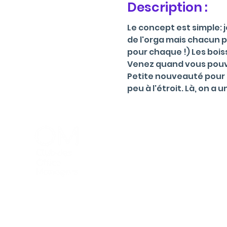
Description :
Le concept est simple: j
de l'orga mais chacun pa
pour chaque !) Les bois
Venez quand vous pouvez
Petite nouveauté pour l
peu à l'étroit. Là, on a
Menu
La commun
Qu'est ce q
Valeurs et 
Events
Blog
©2023 par Club des Office Managers