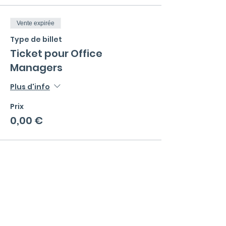
Vente expirée
Type de billet
Ticket pour Office
Managers
Plus d'info
Prix
0,00 €
Menu
La communauté
Qu'est ce qu'un Office Manager ?
Valeurs et règles de bonne conduite