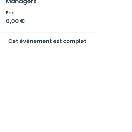
Managers
Prix
0,00 €
Cet événement est complet
Menu
La communauté
Qu'est ce qu'un Office Manager ?
Valeurs et règles de bonne conduite
Events
Blog
Informations
Mentions L
égales & Politique de