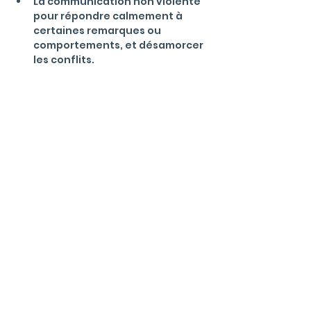
La communication non violente 
pour répondre calmement à 
certaines remarques ou 
comportements, et désamorcer 
les conflits.
Menu
La communauté
Qu'est ce qu'un Office Manager ?
Valeurs et règles de bonne conduite
Events
Blog
Informations
Mentions L
égales & Politique de
confidentialité
FAQ