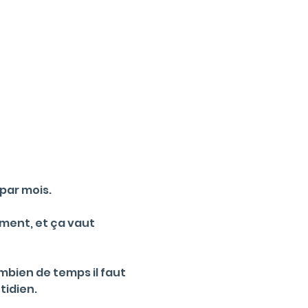
 par mois.
ment, et ça vaut 
mbien de temps il faut 
idien. 