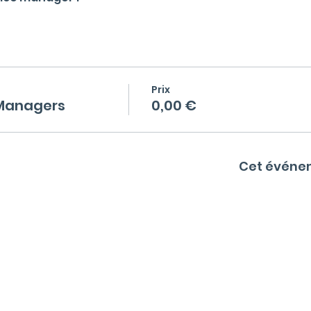
Prix
 Managers
0,00 €
Cet événe
Informations
auté
Mentions L
égales & Politique de