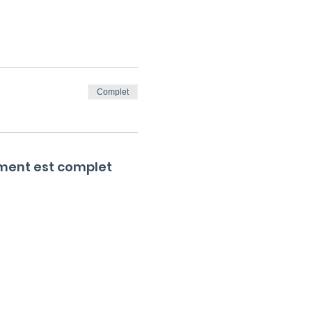
Complet
ment est complet
Inscris-toi à la newsletter des OM :
 confidentialité