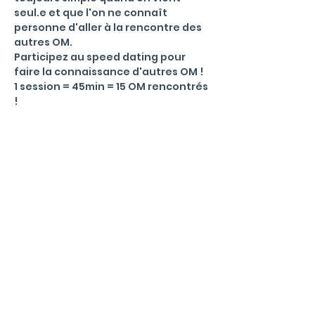
seul.e et que l'on ne connaît 
personne d'aller à la rencontre des 
autres OM.
Participez au speed dating pour 
faire la connaissance d'autres OM !
1 session = 45min = 15 OM rencontrés 
!
Menu
La communauté
Qu'est ce qu'un Office Manager ?
Valeurs et règles de bonne conduite
Events
Blog
Informations
Mentions L
égales & Politique de