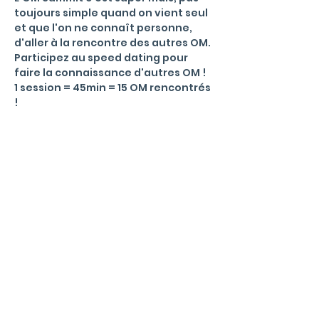
toujours simple quand on vient seul 
et que l'on ne connaît personne, 
d'aller à la rencontre des autres OM.
Participez au speed dating pour 
faire la connaissance d'autres OM !
1 session = 45min = 15 OM rencontrés 
!
Menu
La communauté
Qu'est ce qu'un Office Manager ?
Valeurs et règles de bonne conduite
Events
Blog
Informations
Mentions L
égales & Politique de