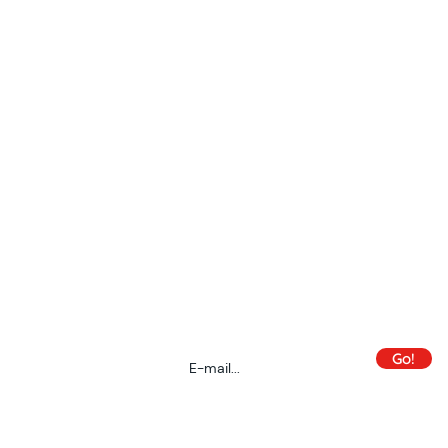
Inscris-toi à la newsletter des OM :
 confidentialité
Je déteste le spam autant que toi !
L'idée, c'est
que tu reçoives les infos utiles directement
dans ta boîte mail !
Go!