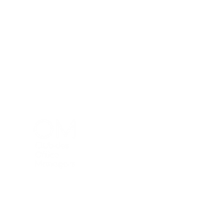
Menu
La commun
Qu'est ce q
Valeurs et 
Events
Blog
©2023 par Club des Office Managers