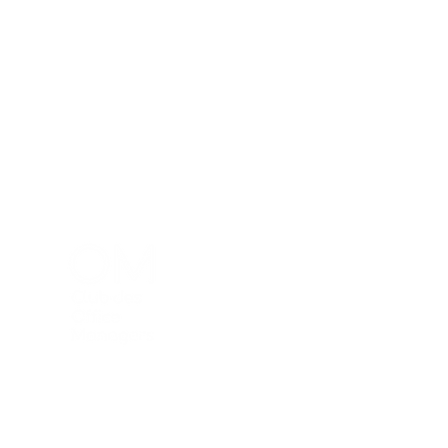
Menu
La commun
Qu'est ce q
Valeurs et 
Events
Blog
©2023 par Club des Office Managers