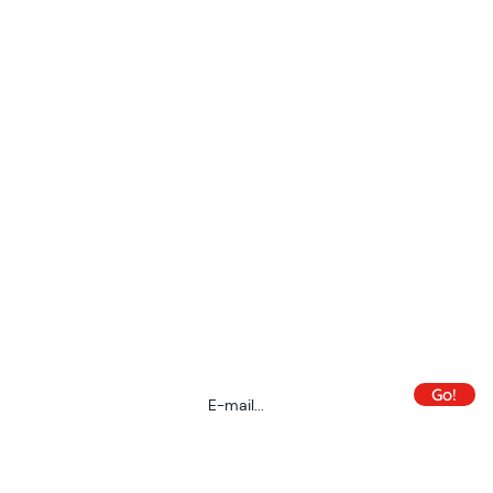
Inscris-toi à la newsletter des OM :
 confidentialité
Je déteste le spam autant que toi !
L'idée, c'est
que tu reçoives les infos utiles directement
dans ta boîte mail !
Go!