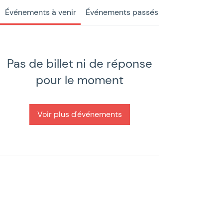
Événements à venir
Événements passés
Pas de billet ni de réponse
pour le moment
Voir plus d'événements
Menu
La communauté
Qu'est ce qu'un Office Manager ?
Valeurs et règles de bonne conduite