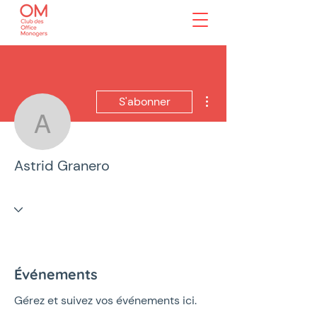
Plus d'actions
S'abonner
Astrid Granero
Astrid Granero
Événements
Gérez et suivez vos événements ici.