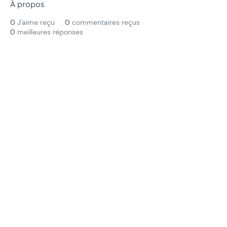
À propos
0
J'aime reçu
0
commentaires reçus
0
meilleures réponses
Menu
La communauté
Qu'est ce qu'un Office Manager ?
Valeurs et règles de bonne conduite
Events
Blog
Informations
Mentions L
égales & Politique de
confidentialité
FAQ
Suivez-nous