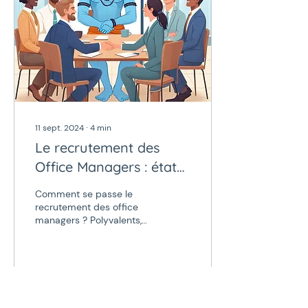
11 sept. 2024
∙
4
min
Le recrutement des
Office Managers : état
des lieux
Comment se passe le
recrutement des office
managers ? Polyvalents,
débrouillards, touche-à-
tout et surtout : efficaces.
Lorsque les TPE...
179
0