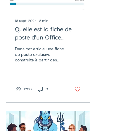
18 sept. 2024
∙
8
min
Quelle est la fiche de
poste d’un Office
Manager ?
Dans cet article, une fiche
de poste exclusive
construite à partir des
réponses de plus de 1000
Office Managers à une
enquête inédite. ...
1200
0